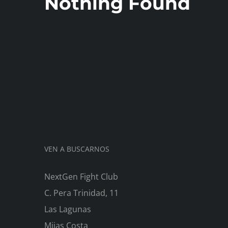
Nothing Found
VEN A BUSCARNOS
NextGen Fight Club
C. Pera Trinidad, 11
Las Lagunas
Mijas Costa