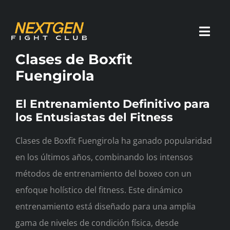
Skip
to
Toggl
content
Navig
Clases de Boxfit
Fuengirola
Inicio
El Entrenamiento Definitivo para
los Entusiastas del Fitness
Boxeo
Clases de Boxfit Fuengirola ha ganado popularidad
Muay Thai
en los últimos años, combinando los intensos
métodos de entrenamiento del boxeo con un
Kickboxing
enfoque holístico del fitness. Este dinámico
entrenamiento está diseñado para una amplia
Boxfit
gama de niveles de condición física, desde