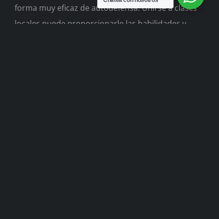
Chatea con nosotros
forma muy eficaz de autodefensa. Unirse a clases
locales puede proporcionarle las habilidades y
técnicas necesarias para defenderse en
situaciones de la vida real. Aprender Muay Thai
aumenta tu confianza y te brinda la capacidad de
protegerte a ti mismo y a tus seres queridos si
surge la necesidad.
El alivio del estrés
En el acelerado mundo actual, el estrés se ha
convertido en una parte común de la vida. Muay
Thai ofrece una excelente salida para liberar el
estrés y la frustración reprimidos. La intensa
actividad física que implica el Muay Thai